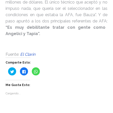
millones de dólares. El único técnico que aceptó y no
impuso nada, que quería ser el seleccionador en las
condiciones en que estaba la AFA, fue Bauza”. Y de
paso apuntó a los dos principales referentes de AFA:
“Es muy debilitante tratar con gente como
Angelici y Tapia”.
Fuente:
El Clarín
Comparte Esto:
Haz
Haz
Haz
clic
clic
clic
para
para
para
compartir
compartir
compartir
en
en
en
Me Gusta Esto:
Twitter
Facebook
WhatsApp
(Se
(Se
(Se
abre
abre
abre
Cargando...
en
en
en
una
una
una
ventana
ventana
ventana
nueva)
nueva)
nueva)