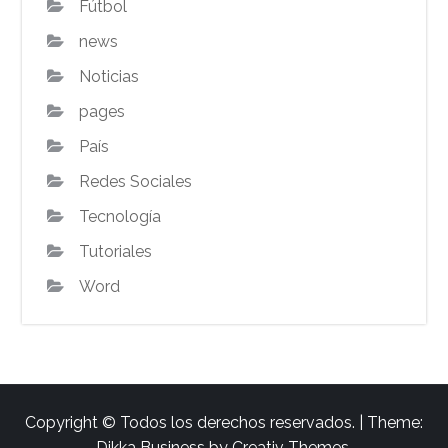
Fútbol
news
Noticias
pages
País
Redes Sociales
Tecnología
Tutoriales
Word
Copyright © Todos los derechos reservados. | Theme:
Dikka Business by
Creativ Themes
.