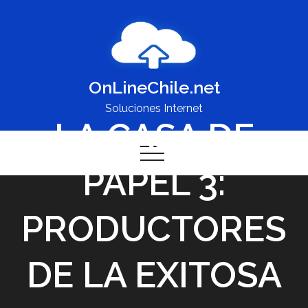
Skip
to
content
OnLineChile.net
Soluciones Internet
LA CASA DE
PAPEL 3:
PRODUCTORES
DE LA EXITOSA